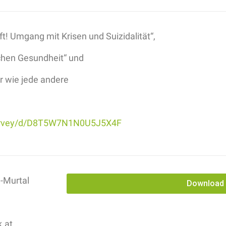
t! Umgang mit Krisen und Suizidalität“,
schen Gesundheit“ und
r wie jede andere
survey/d/D8T5W7N1N0U5J5X4F
-Murtal
Download
.at