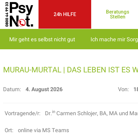
Beratungs
24h HILFE
Stellen
Mir geht es selbst nicht gut
Ich mache mir Sor
MURAU-MURTAL | DAS LEBEN IST ES 
Datum:
4. August 2026
Von:
1
in
Vortragende/r:
Dr.
Carmen Schlojer, BA, MA und Ma
Ort:
online via MS Teams