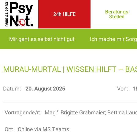
Beratungs
24h HILFE
Stellen
Mir geht es selbst nicht gut
Ich mache mir Sor
MURAU-MURTAL | WISSEN HILFT – BA
Datum:
20. August 2025
Von:
1
a
Vortragende/r:
Mag.
Brigitte Grabmaier; Bettina La
Ort:
Online via MS Teams