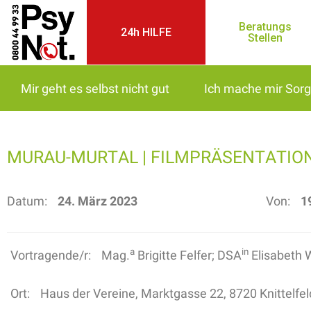
Beratungs
24h HILFE
Stellen
Mir geht es selbst nicht gut
Ich mache mir Sor
MURAU-MURTAL | FILMPRÄSENTATIO
Datum:
24. März 2023
Von:
1
a
in
Vortragende/r:
Mag.
Brigitte Felfer; DSA
Elisabeth 
Ort:
Haus der Vereine, Marktgasse 22, 8720 Knittelfel